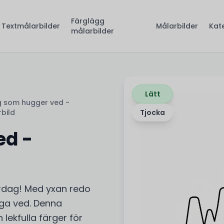
Färglägg
Textmålarbilder
Målarbilder
Kat
målarbilder
Lätt
 som hugger ved -
bild
Tjocka
ed -
rdag! Med yxan redo
gga ved. Denna
 lekfulla färger för