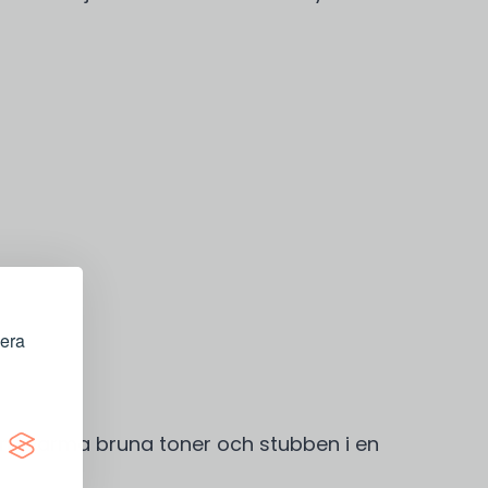
sera
en i varma bruna toner och stubben i en