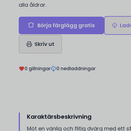
alla åldrar.
Börja färglägg gratis
Lad
Skriv ut
0 gillningar
0 nedladdningar
Karaktärsbeskrivning
Möt en vänlig och flitig dvärg med ett s