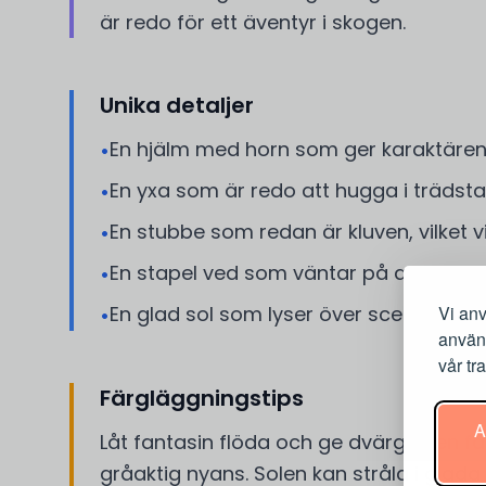
är redo för ett äventyr i skogen.
Unika detaljer
En hjälm med horn som ger karaktären 
•
En yxa som är redo att hugga i träds
•
En stubbe som redan är kluven, vilket vis
•
En stapel ved som väntar på att bli fär
•
En glad sol som lyser över scenen.
Vi anv
•
använ
vår tra
Färgläggningstips
A
Låt fantasin flöda och ge dvärgen en fä
gråaktig nyans. Solen kan stråla i glada 