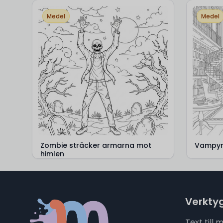
Medel
Medel
Zombie sträcker armarna mot
Vampyr 
himlen
Verkty
Text till 