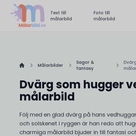
Text till
Foto till
målarbild
målarbild
Sagor &
Dvärg
Målarbilder
fantasy
målar
Dvärg som hugger v
målarbild
Följ med en glad dvärg på hans vedhugga
och solskenet i ryggen är han redo att hu
charmiga målarbild bjuder in till fantasi och