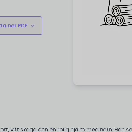
da ner PDF
tort, vitt skägg och en rolig hjälm med horn. Han s