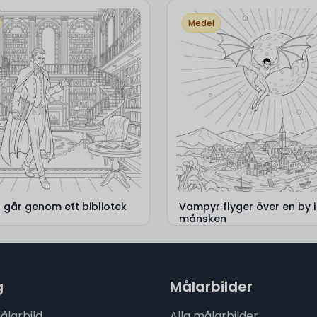
Medel
går genom ett bibliotek
Vampyr flyger över en by i
månsken
g
Målarbilder
målarbild
Alla målarbilder