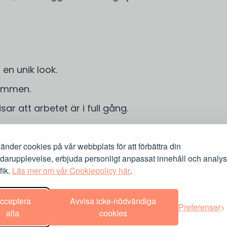
en unik look.
tammen.
ar att arbetet är i full gång.
dig.
änder cookies på vår webbplats för att förbättra din
darupplevelse, erbjuda personligt anpassat innehåll och analy
fik.
Läs mer om vår Cookiepolicy här
.
cceptera
Avvisa icke-nödvändiga
rgglad vikingahjälm! Kanske vill du färglägga ved
Preferenser
alla
cookies
gula färger.