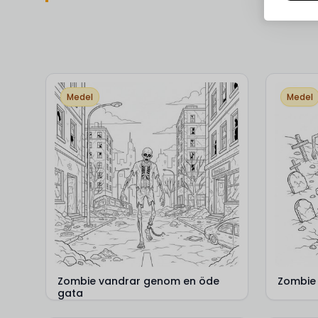
Medel
Medel
Zombie vandrar genom en öde
Zombie 
gata