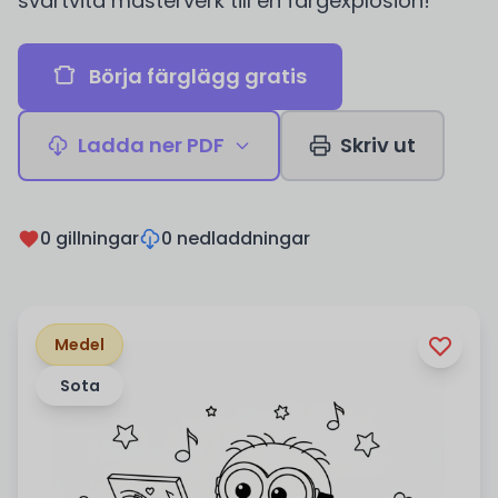
svartvita mästerverk till en färgexplosion!
Börja färglägg gratis
Ladda ner PDF
Skriv ut
0 gillningar
0 nedladdningar
Medel
Sota