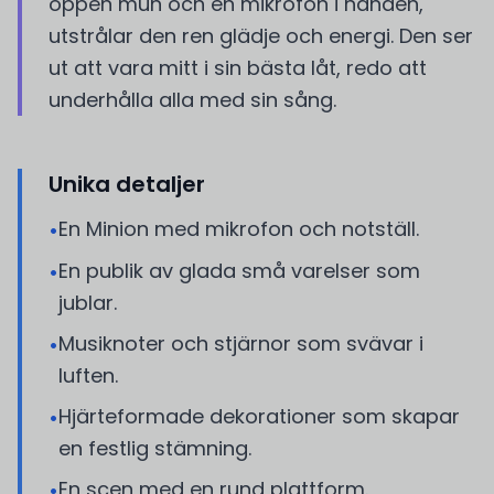
öppen mun och en mikrofon i handen,
utstrålar den ren glädje och energi. Den ser
ut att vara mitt i sin bästa låt, redo att
underhålla alla med sin sång.
Unika detaljer
En Minion med mikrofon och notställ.
•
En publik av glada små varelser som
•
jublar.
Musiknoter och stjärnor som svävar i
•
luften.
Hjärteformade dekorationer som skapar
•
en festlig stämning.
En scen med en rund plattform.
•