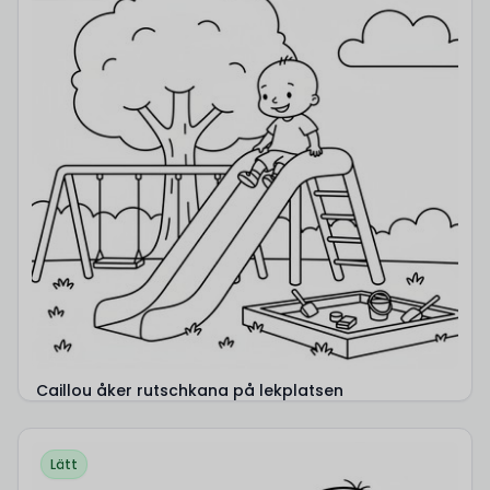
Caillou åker rutschkana på lekplatsen
Lätt