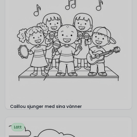
Caillou sjunger med sina vänner
Lätt