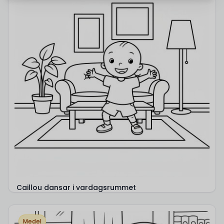
Caillou dansar i vardagsrummet
Medel