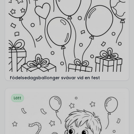
Födelsedagsballonger svävar vid en fest
Lätt