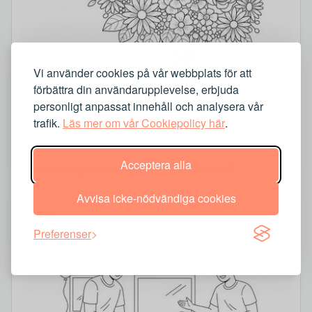
Vi använder cookies på vår webbplats för att
förbättra din användarupplevelse, erbjuda
personligt anpassat innehåll och analysera vår
trafik.
Läs mer om vår Cookiepolicy här
.
Acceptera alla
Födelsedagskort ligger bredvid en bukett
Avvisa icke-nödvändiga cookies
Medel
Preferenser