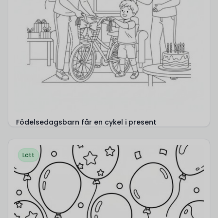
Födelsedagsbarn får en cykel i present
Lätt