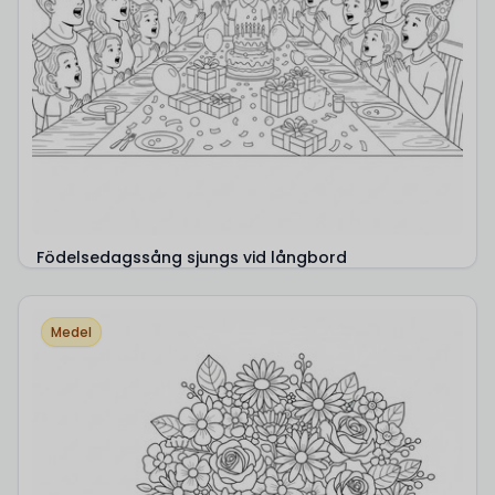
Födelsedagssång sjungs vid långbord
Medel