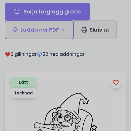
Börja färglägg gratis
Ladda ner PDF
Skriv ut
0 gillningar
52 nedladdningar
Lätt
Tecknad