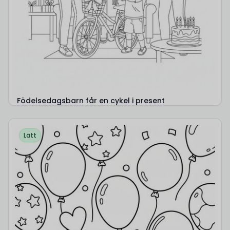
Födelsedagsbarn får en cykel i present
Lätt