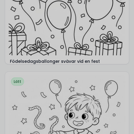
Födelsedagsballonger svävar vid en fest
Lätt