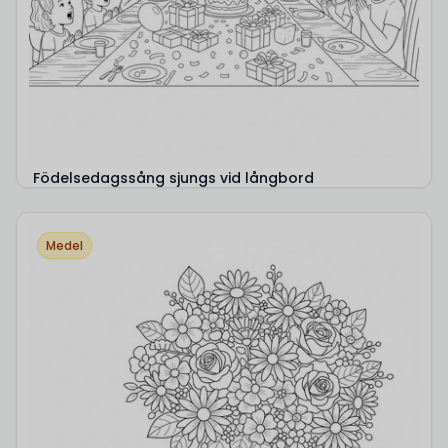
Födelsedagssång sjungs vid långbord
Medel