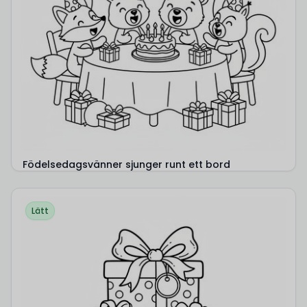
Födelsedagsvänner sjunger runt ett bord
Lätt